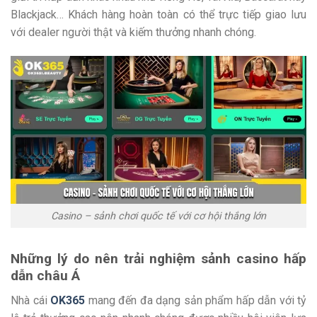
Blackjack… Khách hàng hoàn toàn có thể trực tiếp giao lưu
với dealer người thật và kiếm thưởng nhanh chóng.
Casino – sảnh chơi quốc tế với cơ hội thắng lớn
Những lý do nên trải nghiệm sảnh casino hấp
dẫn châu Á
Nhà cái
OK365
mang đến đa dạng sản phẩm hấp dẫn với tỷ