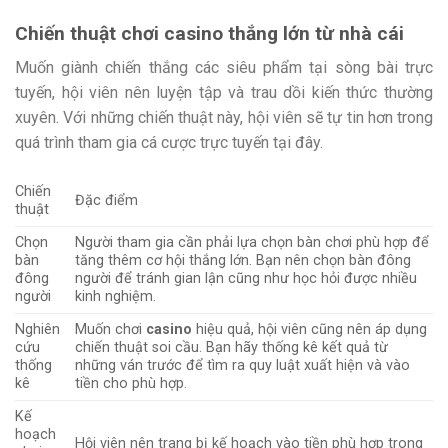
Chiến thuật chơi casino thắng lớn từ nhà cái
Muốn giành chiến thắng các siêu phẩm tại sòng bài trực
tuyến, hội viên nên luyện tập và trau dồi kiến thức thường
xuyên. Với những chiến thuật này, hội viên sẽ tự tin hơn trong
quá trình tham gia cá cược trực tuyến tại đây.
Chiến
Đặc điểm
thuật
Chọn
Người tham gia cần phải lựa chọn bàn chơi phù hợp để
bàn
tăng thêm cơ hội thắng lớn. Bạn nên chọn bàn đông
đông
người để tránh gian lận cũng như học hỏi được nhiều
người
kinh nghiệm.
Nghiên
Muốn chơi
casino
hiệu quả, hội viên cũng nên áp dụng
cứu
chiến thuật soi cầu. Bạn hãy thống kê kết quả từ
thống
những ván trước để tìm ra quy luật xuất hiện và vào
kê
tiền cho phù hợp.
Kế
hoạch
Hội viên nên trang bị kế hoạch vào tiền phù hợp trong