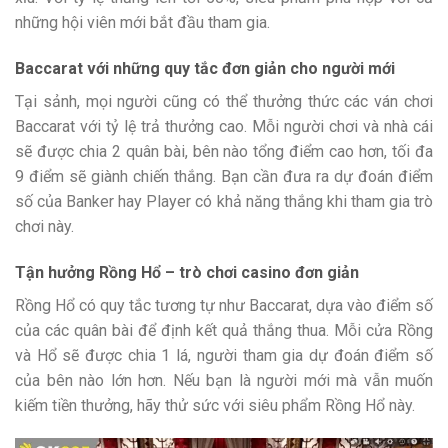
những hội viên mới bắt đầu tham gia.
Baccarat với những quy tắc đơn giản cho người mới
Tại sảnh, mọi người cũng có thể thưởng thức các ván chơi
Baccarat với tỷ lệ trả thưởng cao. Mỗi người chơi và nhà cái
sẽ được chia 2 quân bài, bên nào tổng điểm cao hơn, tối đa
9 điểm sẽ giành chiến thắng. Bạn cần đưa ra dự đoán điểm
số của Banker hay Player có khả năng thắng khi tham gia trò
chơi này.
Tận hưởng Rồng Hổ – trò chơi casino đơn giản
Rồng Hổ có quy tắc tương tự như Baccarat, dựa vào điểm số
của các quân bài để định kết quả thắng thua. Mỗi cửa Rồng
và Hổ sẽ được chia 1 lá, người tham gia dự đoán điểm số
của bên nào lớn hơn. Nếu bạn là người mới mà vẫn muốn
kiếm tiền thưởng, hãy thử sức với siêu phẩm Rồng Hổ này.