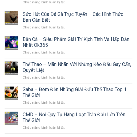
Chức năng bình luận bị tắt
ở
Trải
Dàng
Xổ
Nghiệm
Trúng
Số
Sức Hút Của Đá Gà Trực Tuyến – Các Hình Thức
350+
Lớn
Ok365
Tựa
Bạn Cần Biết
–
Game
Chức năng bình luận bị tắt
ở
Săn
Slot
Sức
Số
Ấn
Hút
Bắn Cá – Siêu Phẩm Giải Trí Kịch Tính Và Hấp Dẫn
Đẹp
Tượng
Của
Liền
Nhất Ok365
Đá
Tay,
Chức năng bình luận bị tắt
ở
Gà
Nhận
Bắn
Trực
Thưởng
Cá
Thể Thao – Mãn Nhãn Với Những Kèo Đấu Gay Cấn,
Tuyến
Tiền
–
–
Quyết Liệt
Tỷ
Siêu
Các
Chức năng bình luận bị tắt
ở
Phẩm
Hình
Thể
Giải
Thức
Thao
Saba – Đem Đến Những Giải Đấu Thể Thao Top 1
Trí
Bạn
–
Kịch
Thế Giới
Cần
Mãn
Tính
Biết
Chức năng bình luận bị tắt
ở
Nhãn
Và
Saba
Với
Hấp
–
CMD – Nơi Quy Tụ Hàng Loạt Trận Đấu Lớn Trên
Những
Dẫn
Đem
Kèo
Thế Giới
Nhất
Đến
Đấu
Ok365
Chức năng bình luận bị tắt
ở
Những
Gay
CMD
Giải
Cấn,