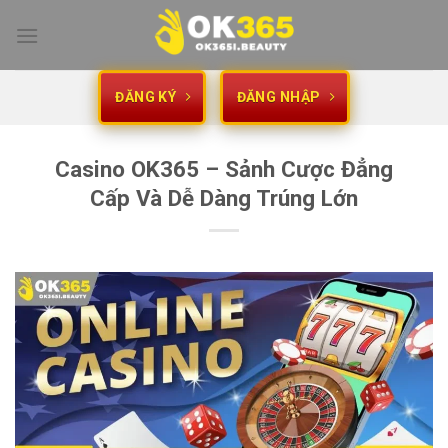
Bỏ
qua
nội
dung
ĐĂNG KÝ
ĐĂNG NHẬP
Casino OK365 – Sảnh Cược Đẳng
Cấp Và Dễ Dàng Trúng Lớn