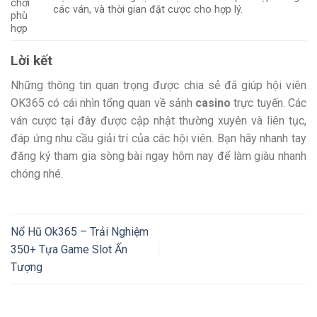
chơi
các ván, và thời gian đặt cược cho hợp lý.
phù
hợp
Lời kết
Những thông tin quan trọng được chia sẻ đã giúp hội viên
OK365 có cái nhìn tổng quan về sảnh
casino
trực tuyến. Các
ván cược tại đây được cập nhật thường xuyên và liên tục,
đáp ứng nhu cầu giải trí của các hội viên. Bạn hãy nhanh tay
đăng ký tham gia sòng bài ngay hôm nay để làm giàu nhanh
chóng nhé.
Nổ Hũ Ok365 – Trải Nghiệm
350+ Tựa Game Slot Ấn
Tượng