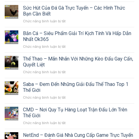
Xổ
Nghiệm
Trúng
Số
Sức Hút Của Đá Gà Trực Tuyến – Các Hình Thức
350+
Lớn
Ok365
Tựa
Bạn Cần Biết
–
Game
Chức năng bình luận bị tắt
ở
Săn
Slot
Sức
Số
Ấn
Hút
Bắn Cá – Siêu Phẩm Giải Trí Kịch Tính Và Hấp Dẫn
Đẹp
Tượng
Của
Liền
Nhất Ok365
Đá
Tay,
Chức năng bình luận bị tắt
ở
Gà
Nhận
Bắn
Trực
Thưởng
Cá
Thể Thao – Mãn Nhãn Với Những Kèo Đấu Gay Cấn,
Tuyến
Tiền
–
–
Quyết Liệt
Tỷ
Siêu
Các
Chức năng bình luận bị tắt
ở
Phẩm
Hình
Thể
Giải
Thức
Thao
Saba – Đem Đến Những Giải Đấu Thể Thao Top 1
Trí
Bạn
–
Kịch
Thế Giới
Cần
Mãn
Tính
Biết
Chức năng bình luận bị tắt
ở
Nhãn
Và
Saba
Với
Hấp
–
CMD – Nơi Quy Tụ Hàng Loạt Trận Đấu Lớn Trên
Những
Dẫn
Đem
Kèo
Thế Giới
Nhất
Đến
Đấu
Ok365
Chức năng bình luận bị tắt
ở
Những
Gay
CMD
Giải
Cấn,
–
NetEnd – Đánh Giá Nhà Cung Cấp Game Trực Tuyến
Đấu
Quyết
Nơi