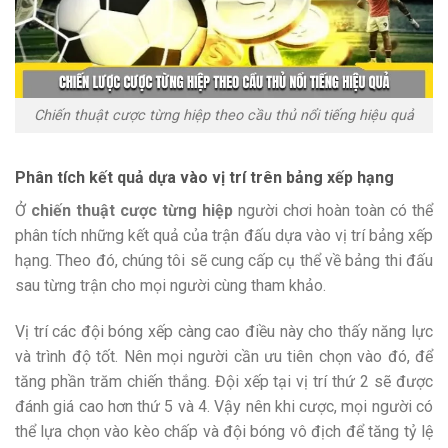
Chiến thuật cược từng hiệp theo cầu thủ nổi tiếng hiệu quả
Phân tích kết quả dựa vào vị trí trên bảng xếp hạng
Ở
chiến thuật cược từng hiệp
người chơi hoàn toàn có thể
phân tích những kết quả của trận đấu dựa vào vị trí bảng xếp
hạng. Theo đó, chúng tôi sẽ cung cấp cụ thể về bảng thi đấu
sau từng trận cho mọi người cùng tham khảo.
Vị trí các đội bóng xếp càng cao điều này cho thấy năng lực
và trình độ tốt. Nên mọi người cần ưu tiên chọn vào đó, để
tăng phần trăm chiến thắng. Đội xếp tại vị trí thứ 2 sẽ được
đánh giá cao hơn thứ 5 và 4. Vậy nên khi cược, mọi người có
thể lựa chọn vào kèo chấp và đội bóng vô địch để tăng tỷ lệ