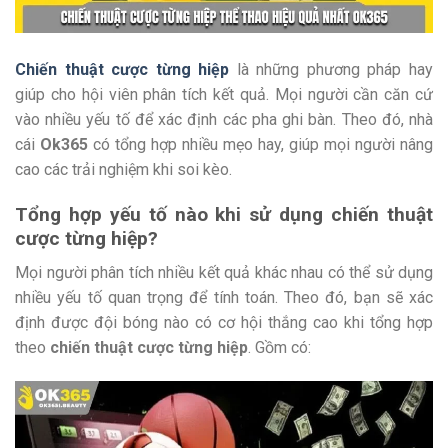
Chiến thuật cược từng hiệp
là những phương pháp hay
giúp cho hội viên phân tích kết quả. Mọi người cần căn cứ
vào nhiều yếu tố để xác định các pha ghi bàn. Theo đó, nhà
cái
Ok365
có tổng hợp nhiều mẹo hay, giúp mọi người nâng
cao các trải nghiệm khi soi kèo.
Tổng hợp yếu tố nào khi sử dụng chiến thuật
cược từng hiệp?
Mọi người phân tích nhiều kết quả khác nhau có thể sử dụng
nhiều yếu tố quan trọng để tính toán. Theo đó, bạn sẽ xác
định được đội bóng nào có cơ hội thắng cao khi tổng hợp
theo
chiến thuật cược từng hiệp
. Gồm có: