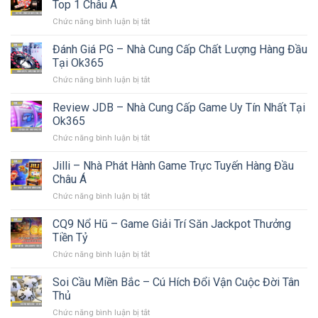
Thể
Top 1 Châu Á
Liệt
Quy
Thao
Chức năng bình luận bị tắt
ở
Tụ
Top
NetEnd
Hàng
1
–
Đánh Giá PG – Nhà Cung Cấp Chất Lượng Hàng Đầu
Loạt
Thế
Đánh
Trận
Tại Ok365
Giới
Giá
Đấu
Chức năng bình luận bị tắt
ở
Nhà
Lớn
Đánh
Cung
Trên
Giá
Review JDB – Nhà Cung Cấp Game Uy Tín Nhất Tại
Cấp
Thế
PG
Game
Ok365
Giới
–
Trực
Chức năng bình luận bị tắt
ở
Nhà
Tuyến
Review
Cung
Top
JDB
Jilli – Nhà Phát Hành Game Trực Tuyến Hàng Đầu
Cấp
1
–
Chất
Châu Á
Châu
Nhà
Lượng
Á
Chức năng bình luận bị tắt
ở
Cung
Hàng
Jilli
Cấp
Đầu
–
CQ9 Nổ Hũ – Game Giải Trí Săn Jackpot Thưởng
Game
Tại
Nhà
Uy
Tiền Tỷ
Ok365
Phát
Tín
Chức năng bình luận bị tắt
ở
Hành
Nhất
CQ9
Game
Tại
Nổ
Soi Cầu Miền Bắc – Cú Hích Đổi Vận Cuộc Đời Tân
Trực
Ok365
Hũ
Tuyến
Thủ
–
Hàng
Chức năng bình luận bị tắt
ở
Game
Đầu