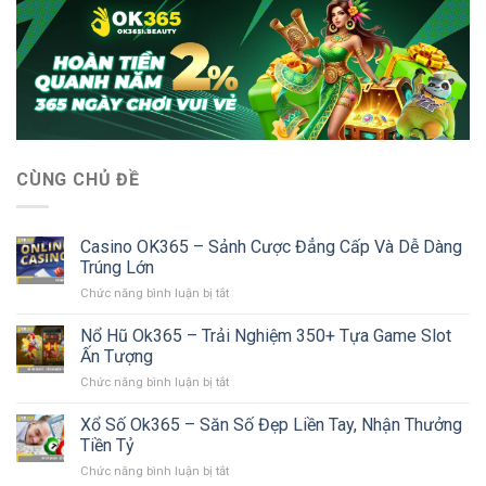
CÙNG CHỦ ĐỀ
Casino OK365 – Sảnh Cược Đẳng Cấp Và Dễ Dàng
Trúng Lớn
Chức năng bình luận bị tắt
ở
Casino
OK365
Nổ Hũ Ok365 – Trải Nghiệm 350+ Tựa Game Slot
–
Ấn Tượng
Sảnh
Chức năng bình luận bị tắt
ở
Cược
Nổ
Đẳng
Hũ
Xổ Số Ok365 – Săn Số Đẹp Liền Tay, Nhận Thưởng
Cấp
Ok365
Và
Tiền Tỷ
–
Dễ
Chức năng bình luận bị tắt
ở
Trải
Dàng