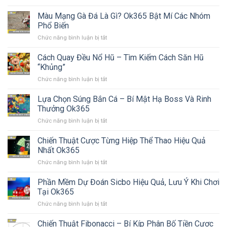
Soi
Giải
Châu
Cầu
Màu Mạng Gà Đá Là Gì? Ok365 Bật Mí Các Nhóm
Trí
Á
Miền
Săn
Phổ Biến
Bắc
Jackpot
Chức năng bình luận bị tắt
ở
–
Thưởng
Màu
Cú
Tiền
Mạng
Cách Quay Đều Nổ Hũ – Tìm Kiếm Cách Săn Hũ
Hích
Tỷ
Gà
Đổi
“Khủng”
Đá
Vận
Chức năng bình luận bị tắt
ở
Là
Cuộc
Cách
Gì?
Đời
Quay
Lựa Chọn Súng Bắn Cá – Bí Mật Hạ Boss Và Rinh
Ok365
Tân
Đều
Bật
Thưởng Ok365
Thủ
Nổ
Mí
Chức năng bình luận bị tắt
ở
Hũ
Các
Lựa
–
Nhóm
Chọn
Chiến Thuật Cược Từng Hiệp Thể Thao Hiệu Quả
Tìm
Phổ
Súng
Kiếm
Nhất Ok365
Biến
Bắn
Cách
Chức năng bình luận bị tắt
ở
Cá
Săn
Chiến
–
Hũ
Thuật
Phần Mềm Dự Đoán Sicbo Hiệu Quả, Lưu Ý Khi Chơi
Bí
“Khủng”
Cược
Mật
Tại Ok365
Từng
Hạ
Chức năng bình luận bị tắt
ở
Hiệp
Boss
Phần
Thể
Và
Mềm
Chiến Thuật Fibonacci – Bí Kíp Phân Bố Tiền Cược
Thao
Rinh