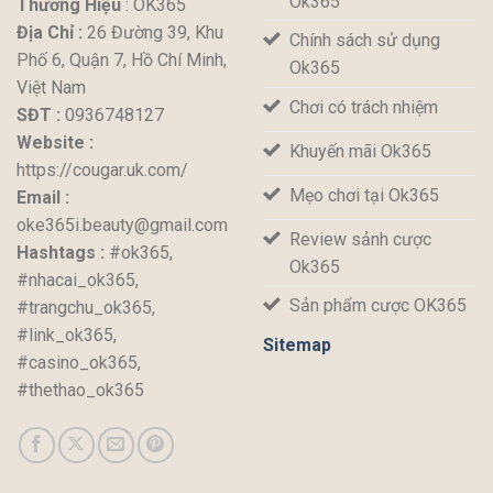
Ok365
Thương Hiệu
: OK365
Địa Chỉ :
26 Đường 39, Khu
Chính sách sử dụng
Phố 6, Quận 7, Hồ Chí Minh,
Ok365
Việt Nam
Chơi có trách nhiệm
SĐT :
0936748127
Website :
Khuyến mãi Ok365
https://cougar.uk.com/
Mẹo chơi tại Ok365
Email :
oke365i.beauty@gmail.com
Review sảnh cược
Hashtags :
#ok365,
Ok365
#nhacai_ok365,
Sản phẩm cược OK365
#trangchu_ok365,
#link_ok365,
Sitemap
#casino_ok365,
#thethao_ok365