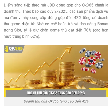
Điểm sáng tiếp theo mà
JDB
đóng góp cho Ok365 chính là
doanh thu. Theo báo cáo quý 2/2025, các sản phẩm/dịch vụ
mà đơn vị này cung cấp đóng góp đến 42% tổng số doanh
thu game điện tử. Nhờ cơ chế hoàn trả và tính năng Bonus
trong Slot, tỷ lệ giữ chân game thủ đạt đến 78% (cao hơn
mức trung bình 62%).
Doanh thu của Ok365 tăng cao đến 42%