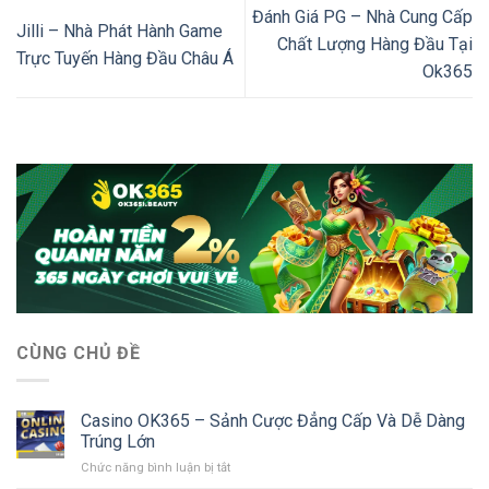
Đánh Giá PG – Nhà Cung Cấp
Jilli – Nhà Phát Hành Game
Chất Lượng Hàng Đầu Tại
Trực Tuyến Hàng Đầu Châu Á
Ok365
CÙNG CHỦ ĐỀ
Casino OK365 – Sảnh Cược Đẳng Cấp Và Dễ Dàng
Trúng Lớn
Chức năng bình luận bị tắt
ở
Casino