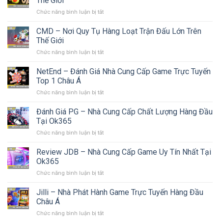
Thế Giới
Mãn
Tính
Biết
Chức năng bình luận bị tắt
ở
Nhãn
Và
Saba
Với
Hấp
–
CMD – Nơi Quy Tụ Hàng Loạt Trận Đấu Lớn Trên
Những
Dẫn
Đem
Kèo
Thế Giới
Nhất
Đến
Đấu
Ok365
Chức năng bình luận bị tắt
ở
Những
Gay
CMD
Giải
Cấn,
–
NetEnd – Đánh Giá Nhà Cung Cấp Game Trực Tuyến
Đấu
Quyết
Nơi
Thể
Top 1 Châu Á
Liệt
Quy
Thao
Chức năng bình luận bị tắt
ở
Tụ
Top
NetEnd
Hàng
1
–
Đánh Giá PG – Nhà Cung Cấp Chất Lượng Hàng Đầu
Loạt
Thế
Đánh
Trận
Tại Ok365
Giới
Giá
Đấu
Chức năng bình luận bị tắt
ở
Nhà
Lớn
Đánh
Cung
Trên
Giá
Review JDB – Nhà Cung Cấp Game Uy Tín Nhất Tại
Cấp
Thế
PG
Game
Ok365
Giới
–
Trực
Chức năng bình luận bị tắt
ở
Nhà
Tuyến
Review
Cung
Top
JDB
Jilli – Nhà Phát Hành Game Trực Tuyến Hàng Đầu
Cấp
1
–
Chất
Châu Á
Châu
Nhà
Lượng
Á
Chức năng bình luận bị tắt
ở
Cung
Hàng