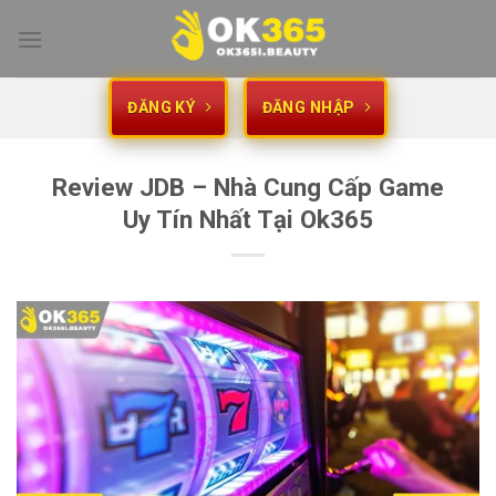
Bỏ
qua
nội
dung
ĐĂNG KÝ
ĐĂNG NHẬP
Review JDB – Nhà Cung Cấp Game
Uy Tín Nhất Tại Ok365