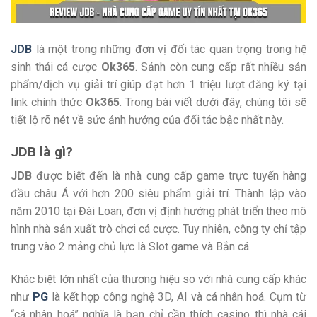
JDB
là một trong những đơn vị đối tác quan trọng trong hệ
sinh thái cá cược
Ok365
. Sảnh còn cung cấp rất nhiều sản
phẩm/dịch vụ giải trí giúp đạt hơn 1 triệu lượt đăng ký tại
link chính thức
Ok365
. Trong bài viết dưới đây, chúng tôi sẽ
tiết lộ rõ nét về sức ảnh hưởng của đối tác bậc nhất này.
JDB là gì?
JDB
được biết đến là nhà cung cấp game trực tuyến hàng
đầu châu Á với hơn 200 siêu phẩm giải trí. Thành lập vào
năm 2010 tại Đài Loan, đơn vị định hướng phát triển theo mô
hình nhà sản xuất trò chơi cá cược. Tuy nhiên, công ty chỉ tập
trung vào 2 mảng chủ lực là Slot game và Bắn cá.
Khác biệt lớn nhất của thương hiệu
so với nhà cung cấp khác
như
PG
là kết hợp công nghệ 3D, AI và cá nhân hoá. Cụm từ
“cá nhân hoá” nghĩa là bạn chỉ cần thích casino thì nhà cái