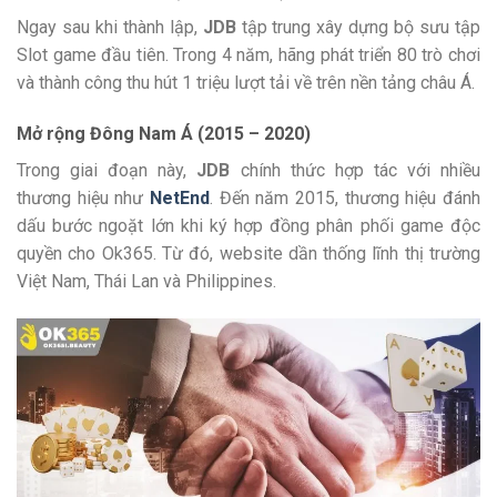
Ngay sau khi thành lập,
JDB
tập trung xây dựng bộ sưu tập
Slot game đầu tiên. Trong 4 năm, hãng phát triển 80 trò chơi
và thành công thu hút 1 triệu lượt tải về trên nền tảng châu Á.
Mở rộng Đông Nam Á (2015 – 2020)
Trong giai đoạn này,
JDB
chính thức hợp tác với nhiều
thương hiệu như
NetEnd
. Đến năm 2015, thương hiệu đánh
dấu bước ngoặt lớn khi ký hợp đồng phân phối game độc
quyền cho Ok365. Từ đó, website dần thống lĩnh thị trường
Việt Nam, Thái Lan và Philippines.