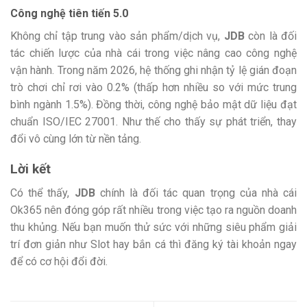
Công nghệ tiên tiến 5.0
Không chỉ tập trung vào sản phẩm/dịch vụ,
JDB
còn là đối
tác chiến lược của nhà cái trong việc nâng cao công nghệ
vận hành. Trong năm 2026, hệ thống ghi nhận tỷ lệ gián đoạn
trò chơi chỉ rơi vào 0.2% (thấp hơn nhiều so với mức trung
bình ngành 1.5%). Đồng thời, công nghệ bảo mật dữ liệu đạt
chuẩn ISO/IEC 27001. Như thế cho thấy sự phát triển, thay
đổi vô cùng lớn từ nền tảng.
Lời kết
Có thể thấy,
JDB
chính là đối tác quan trọng của nhà cái
Ok365 nên đóng góp rất nhiều trong việc tạo ra nguồn doanh
thu khủng. Nếu bạn muốn thử sức với những siêu phẩm giải
trí đơn giản như Slot hay bắn cá thì đăng ký tài khoản ngay
để có cơ hội đổi đời.