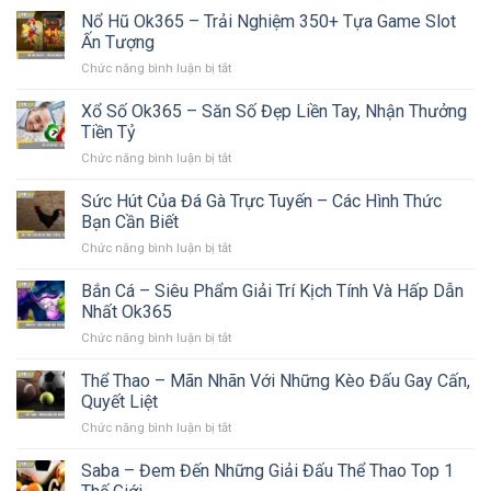
OK365
Nổ Hũ Ok365 – Trải Nghiệm 350+ Tựa Game Slot
–
Ấn Tượng
Sảnh
Chức năng bình luận bị tắt
ở
Cược
Nổ
Đẳng
Hũ
Xổ Số Ok365 – Săn Số Đẹp Liền Tay, Nhận Thưởng
Cấp
Ok365
Và
Tiền Tỷ
–
Dễ
Chức năng bình luận bị tắt
ở
Trải
Dàng
Xổ
Nghiệm
Trúng
Số
Sức Hút Của Đá Gà Trực Tuyến – Các Hình Thức
350+
Lớn
Ok365
Tựa
Bạn Cần Biết
–
Game
Chức năng bình luận bị tắt
ở
Săn
Slot
Sức
Số
Ấn
Hút
Bắn Cá – Siêu Phẩm Giải Trí Kịch Tính Và Hấp Dẫn
Đẹp
Tượng
Của
Liền
Nhất Ok365
Đá
Tay,
Chức năng bình luận bị tắt
ở
Gà
Nhận
Bắn
Trực
Thưởng
Cá
Thể Thao – Mãn Nhãn Với Những Kèo Đấu Gay Cấn,
Tuyến
Tiền
–
–
Quyết Liệt
Tỷ
Siêu
Các
Chức năng bình luận bị tắt
ở
Phẩm
Hình
Thể
Giải
Thức
Thao
Saba – Đem Đến Những Giải Đấu Thể Thao Top 1
Trí
Bạn
–
Kịch
Cần