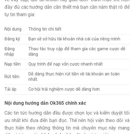
đầy đủ các hướng dẫn cần thiết mà bạn cần nắm thật rõ để
tự tin tham gia:
Nội dung
Thông tin chi tiết
Đăng ký
Bạn sẽ sở hữu tài khoản nhà cái của riêng mình
Đăng
Thao tác truy cập để tham gia các game cược dễ
nhập
dàng
Nạp tiền
Quy trình để nạp vốn cược nhanh nhất
Dễ dàng thực hiện rút tiền về tài khoản an toàn
Rút tiền
nhất.
Tải áp
Cơ hội trải nghiệm cược dễ dàng hơn
Nội dung hướng dẫn Ok365 chính xác
Các tin tức hướng dẫn đều được chọn lọc và kiểm duyệt tối
ưu nhất khi đưa đến bạn đọc. Thế nên hội viện theo dõi và
thực hiện theo những thông tin mà chuyên mục này mang