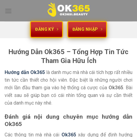
Bỏ
qua
nội
dung
ĐĂNG KÝ
ĐĂNG NHẬP
Hướng Dẫn Ok365 – Tổng Hợp Tin Tức
Tham Gia Hữu Ích
Hướng dẫn Ok365
là danh mục mà nhà cái tích hợp rất nhiều
tin tức cần thiết cho hội viên. Đặc biệt là những người chơi
mới lần đầu tham gia vào hệ thống cá cược của
Ok365
. Bài
viết sau sẽ giúp bạn có cái nhìn tổng quan và sự cần thiết
của danh mục này nhé.
Đánh giá nội dung chuyên mục hướng dẫn
Ok365
Các thông tin mà nhà cái
Ok365
xây dựng để định hướng