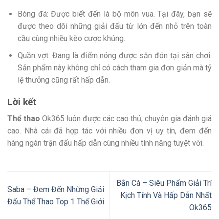
Bóng đá: Được biết đến là bộ môn vua. Tại đây, bạn sẽ
được theo dõi những giải đấu từ lớn đến nhỏ trên toàn
cầu cùng nhiều kèo cược khủng.
Quần vợt: Đang là điểm nóng được săn đón tại sân chơi.
Sản phẩm này không chỉ có cách tham gia đơn giản mà tỷ
lệ thưởng cũng rất hấp dẫn.
Lời kết
Thể thao
Ok365 luôn được các cao thủ, chuyên gia đánh giá
cao. Nhà cái đã hợp tác với nhiều đơn vị uy tín, đem đến
hàng ngàn trận đấu hấp dẫn cùng nhiều tính năng tuyệt vời.
Bắn Cá – Siêu Phẩm Giải Trí
Saba – Đem Đến Những Giải
Kịch Tính Và Hấp Dẫn Nhất
Đấu Thể Thao Top 1 Thế Giới
Ok365