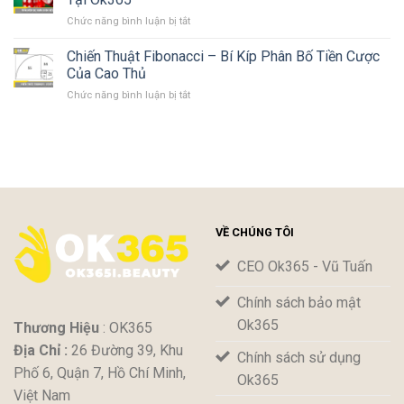
Từng
Hạ
Chức năng bình luận bị tắt
ở
Hiệp
Boss
Phần
Thể
Và
Mềm
Chiến Thuật Fibonacci – Bí Kíp Phân Bố Tiền Cược
Thao
Rinh
Dự
Hiệu
Của Cao Thủ
Thưởng
Đoán
Quả
Ok365
Chức năng bình luận bị tắt
ở
Sicbo
Nhất
Chiến
Hiệu
Ok365
Thuật
Quả,
Fibonacci
Lưu
–
Ý
Bí
Khi
Kíp
Chơi
Phân
Tại
Bố
Ok365
VỀ CHÚNG TÔI
Tiền
Cược
CEO Ok365 - Vũ Tuấn
Của
Cao
Thủ
Chính sách bảo mật
Ok365
Thương Hiệu
: OK365
Địa Chỉ :
26 Đường 39, Khu
Chính sách sử dụng
Phố 6, Quận 7, Hồ Chí Minh,
Ok365
Việt Nam