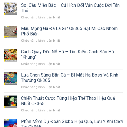
Tại
Nổ
Soi Cầu Miền Bắc – Cú Hích Đổi Vận Cuộc Đời Tân
Trực
Ok365
Hũ
Tuyến
Thủ
–
Hàng
Chức năng bình luận bị tắt
ở
Game
Đầu
Soi
Giải
Châu
Cầu
Màu Mạng Gà Đá Là Gì? Ok365 Bật Mí Các Nhóm
Trí
Á
Miền
Săn
Phổ Biến
Bắc
Jackpot
Chức năng bình luận bị tắt
ở
–
Thưởng
Màu
Cú
Tiền
Mạng
Cách Quay Đều Nổ Hũ – Tìm Kiếm Cách Săn Hũ
Hích
Tỷ
Gà
Đổi
“Khủng”
Đá
Vận
Chức năng bình luận bị tắt
ở
Là
Cuộc
Cách
Gì?
Đời
Quay
Lựa Chọn Súng Bắn Cá – Bí Mật Hạ Boss Và Rinh
Ok365
Tân
Đều
Bật
Thưởng Ok365
Thủ
Nổ
Mí
Chức năng bình luận bị tắt
ở
Hũ
Các
Lựa
–
Nhóm
Chọn
Chiến Thuật Cược Từng Hiệp Thể Thao Hiệu Quả
Tìm
Phổ
Súng
Kiếm
Nhất Ok365
Biến
Bắn
Cách
Chức năng bình luận bị tắt
ở
Cá
Săn
Chiến
–
Hũ
Thuật
Phần Mềm Dự Đoán Sicbo Hiệu Quả, Lưu Ý Khi Chơi
Bí
“Khủng”
Cược
Mật
Tại Ok365