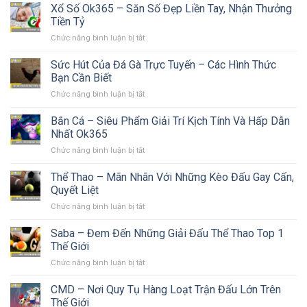
Hũ
Xổ Số Ok365 – Săn Số Đẹp Liền Tay, Nhận Thưởng
Cấp
Ok365
Và
Tiền Tỷ
–
Dễ
Chức năng bình luận bị tắt
ở
Trải
Dàng
Xổ
Nghiệm
Trúng
Số
Sức Hút Của Đá Gà Trực Tuyến – Các Hình Thức
350+
Lớn
Ok365
Tựa
Bạn Cần Biết
–
Game
Chức năng bình luận bị tắt
ở
Săn
Slot
Sức
Số
Ấn
Hút
Bắn Cá – Siêu Phẩm Giải Trí Kịch Tính Và Hấp Dẫn
Đẹp
Tượng
Của
Liền
Nhất Ok365
Đá
Tay,
Chức năng bình luận bị tắt
ở
Gà
Nhận
Bắn
Trực
Thưởng
Cá
Thể Thao – Mãn Nhãn Với Những Kèo Đấu Gay Cấn,
Tuyến
Tiền
–
–
Quyết Liệt
Tỷ
Siêu
Các
Chức năng bình luận bị tắt
ở
Phẩm
Hình
Thể
Giải
Thức
Thao
Saba – Đem Đến Những Giải Đấu Thể Thao Top 1
Trí
Bạn
–
Kịch
Thế Giới
Cần
Mãn
Tính
Biết
Chức năng bình luận bị tắt
ở
Nhãn
Và
Saba
Với
Hấp
–
CMD – Nơi Quy Tụ Hàng Loạt Trận Đấu Lớn Trên
Những
Dẫn
Đem
Kèo
Thế Giới
Nhất